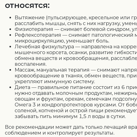
относятся:
Вытяжение
(пульсирующее, кресельное или г
расслабить мышцы, снять с них нагрузку, уме
Физиотерапия
— снимает болевой синдром, у
Рефлексотерапия
— снимает патологический 
микроциркуляцию, уменьшает боль.
Лечебная физкультура
— направлена на корре
мышечного корсета, осанки, развитие гибкос
обмена веществ и кровообращения, расслабл
воспаления.
Массаж, мануальная терапия
— снимают напря
кровообращение в тканях, обмен веществ, при
укрепляют иммунную систему.
Диета
— правильное питание состоит из 6 пр
нужно отдавать молочным продуктам, нежирны
овощам и фруктам, орехам, семечкам подсолн
Омега 3 и хондропротекторов курсами. От боб
соленой, копченой и острой пищи рекомендуетс
забывать пить минимум 1,5 л воды в сутки.
Все рекомендации может дать только лечащий врач
соблюдением и контролирует результаты.