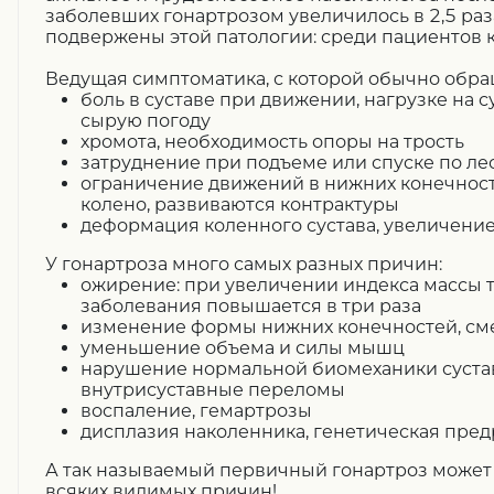
заболевших гонартрозом увеличилось в 2,5 ра
подвержены этой патологии: среди пациентов 
Ведущая симптоматика, с которой обычно обр
боль в суставе при движении, нагрузке на с
сырую погоду
хромота, необходимость опоры на трость
затруднение при подъеме или спуске по ле
ограничение движений в нижних конечност
колено, развиваются контрактуры
деформация коленного сустава, увеличение
У гонартроза много самых разных причин:
ожирение: при увеличении индекса массы те
заболевания повышается в три раза
изменение формы нижних конечностей, см
уменьшение объема и силы мышц
нарушение нормальной биомеханики сустав
внутрисуставные переломы
воспаление, гемартрозы
дисплазия наколенника, генетическая пре
А так называемый первичный гонартроз может
всяких видимых причин!