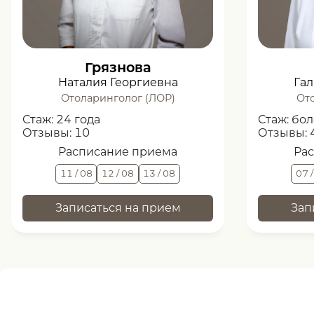
Грязнова
Наталия Георгиевна
Гал
Отоларинголог (ЛОР)
От
Стаж:
24 года
Стаж:
бол
Отзывы:
10
Отзывы:
Расписание приема
Ра
11 / 08
12 / 08
13 / 08
07 
Записаться на прием
Зап
Нужна помощь