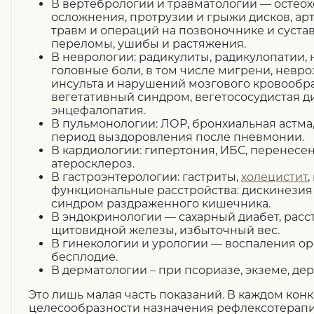
В вертебрологии и травматологии
— остеох
осложнения, протрузии и грыжи дисков, арт
травм и операций на позвоночнике и сустав
переломы, ушибы и растяжения.
В неврологии:
радикулиты, радикулопатии, 
головные боли, в том числе мигрени, невро
инсульта и нарушений мозгового кровообра
вегетативный синдром, вегетососудистая д
энцефалопатия.
В пульмонологии:
ЛОР, бронхиальная астма
период выздоровления после пневмонии.
В кардиологии:
гипертония, ИБС, перенесе
атеросклероз.
В гастроэнтерологии:
гастриты,
холецистит
,
функциональные расстройства: дискинезия
синдром раздраженного кишечника.
В эндокринологии
— сахарный диабет, рас
щитовидной железы, избыточный вес.
В гинекологии и урологии —
воспаления орг
бесплодие.
В дерматологии
– при псориазе, экземе, дер
Это лишь малая часть показаний. В каждом кон
целесообразности назначения рефлексотерап