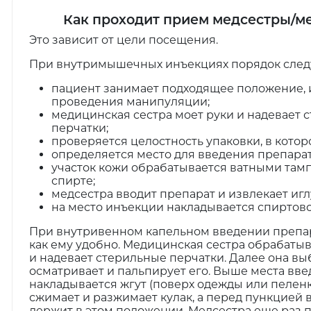
Как проходит прием медсестры/ме
Это зависит от цели посещения.
При внутримышечных инъекциях порядок сле
пациент занимает подходящее положение, 
проведения манипуляции;
медицинская сестра моет руки и надевает
перчатки;
проверяется целостность упаковки, в котор
определяется место для введения препарат
участок кожи обрабатывается ватными там
спирте;
медсестра вводит препарат и извлекает игл
на место инъекции накладывается спиртово
При внутривенном капельном введении препара
как ему удобно. Медицинская сестра обрабатыв
и надевает стерильные перчатки. Далее она вы
осматривает и пальпирует его. Выше места вв
накладывается жгут (поверх одежды или пеленк
сжимает и разжимает кулак, а перед пункцией 
держит в этом положении. Медсестра еще раз 