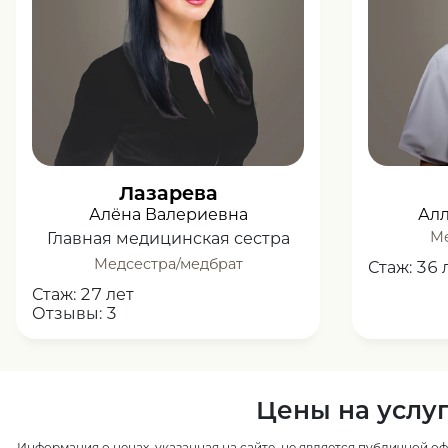
Лазарева
Алёна Валериевна
Ал
Ме
Главная медицинская сестра
Медсестра/медбрат
Стаж:
36 
Стаж:
27 лет
Отзывы:
3
Цены на услу
Информация о ценах, указанная на сайте, не является публичной оф