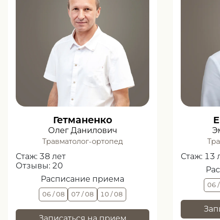
Гетманенко
Е
Олег Данилович
Э
Травматолог-ортопед
Тра
Стаж:
38 лет
Стаж:
13 
Отзывы:
20
Ра
Расписание приема
06 
06 / 08
07 / 08
10 / 08
Зап
Записаться на прием