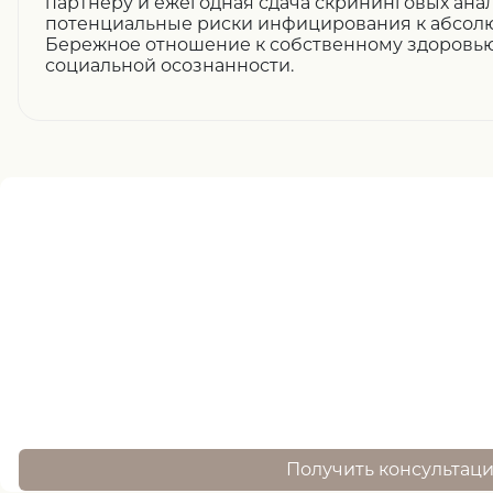
партнеру и ежегодная сдача скрининговых ана
потенциальные риски инфицирования к абсол
Бережное отношение к собственному здоровью
социальной осознанности.
Нужна помощь
записи ?
оставьте заявку, и наш специалист свяжется 
Получить консультац