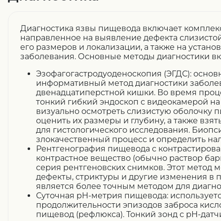
Диагностика язвы пищевода включает комплек
направленное на выявление дефекта слизисто
его размеров и локализации, а также на устан
заболевания. Основные методы диагностики в
Эзофагогастродуоденоскопия (ЭГДС): основ
информативный метод диагностики заболев
двенадцатиперстной кишки. Во время проц
тонкий гибкий эндоскоп с видеокамерой на 
визуально осмотреть слизистую оболочку п
оценить их размеры и глубину, а также взя
для гистологического исследования. Биопс
злокачественный процесс и определить налич
Рентгенография пищевода с контрастирова
контрастное вещество (обычно раствор бари
серия рентгеновских снимков. Этот метод 
дефекты, стриктуры и другие изменения в 
является более точным методом для диагно
Суточная pH-метрия пищевода: используетс
продолжительности эпизодов заброса кисл
пищевод (рефлюкса). Тонкий зонд с pH-дат