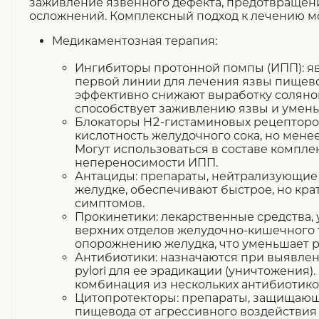
заживление язвенного дефекта, предотвращен
осложнений. Комплексный подход к лечению м
Медикаментозная терапия:
Ингибиторы протонной помпы (ИПП): я
первой линии для лечения язвы пищево
эффективно снижают выработку соляной
способствует заживлению язвы и умен
Блокаторы H2-гистаминовых рецепторо
кислотность желудочного сока, но мене
Могут использоваться в составе компле
непереносимости ИПП.
Антациды: препараты, нейтрализующие 
желудке, обеспечивают быстрое, но кр
симптомов.
Прокинетики: лекарственные средства
верхних отделов желудочно-кишечного 
опорожнению желудка, что уменьшает р
Антибиотики: назначаются при выявлен
pylori для ее эрадикации (уничтожения)
комбинация из нескольких антибиотико
Цитопротекторы: препараты, защищающ
пищевода от агрессивного воздействия