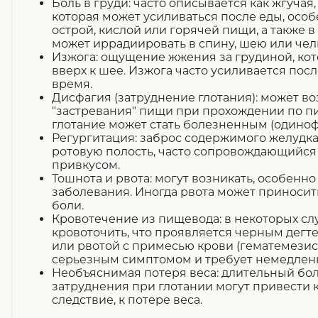
Боль в груди: часто описывается как жгучая
которая может усиливаться после еды, осо
острой, кислой или горячей пищи, а также 
может иррадиировать в спину, шею или чел
Изжога: ощущение жжения за грудиной, ко
вверх к шее. Изжога часто усиливается пос
время.
Дисфагия (затруднение глотания): может в
"застревания" пищи при прохождении по пи
глотание может стать болезненным (одиноф
Регургитация: заброс содержимого желудка
ротовую полость, часто сопровождающийся
привкусом.
Тошнота и рвота: могут возникать, особенн
заболевания. Иногда рвота может приноси
боли.
Кровотечение из пищевода: в некоторых сл
кровоточить, что проявляется черным дегт
или рвотой с примесью крови (гематемезис
серьезным симптомом и требует немедлен
Необъяснимая потеря веса: длительный бо
затруднения при глотании могут привести к
следствие, к потере веса.