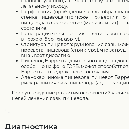
головокружению, а в тяжелых случаях – к г
летальному исходу.
Перфорация (прободение) язвы: образовани
стенке пищевода, что может привести к п
пищевода в средостение (медиастинит) – т
состояние.
Пенетрация язвы: проникновение язвы в с
в трахею, бронхи, аорту).
Стриктура пищевода: рубцевание язвы мож
просвета пищевода (стриктуре), что затру
вызывает дисфагию.
Пищевод Барретта: длительно существующа
особенно на фоне ГЭРБ, может способство
Барретта – предракового состояния.
Аденокарцинома пищевода: пищевод Барре
риск развития рака пищевода (аденокарцин
Предупреждение развития осложнений являетс
целей лечения язвы пищевода.
Диагностика