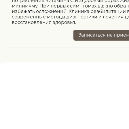
потребление витамина C и здоровый образ жиз
минимуму. При первых симптомах важно обрати
избежать осложнений. Клиника реабилитации в
современные методы диагностики и лечения д
восстановления здоровья.
Записаться
на прие
Нужна помощь
записи ?
оставьте заявку, и наш специалист свяжется 