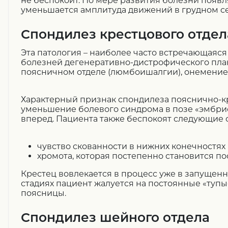
не беспокоит. По мере развития болезни появл
уменьшается амплитуда движений в грудном с
Спондилез крестцового отдел
Эта патология – наиболее часто встречающаяс
болезней дегенеративно-дистрофического план
поясничном отделе (люмбоишалгии), онемение в
Характерный признак спондилеза пояснично-кр
уменьшение болевого синдрома в позе «эмбрио
вперед. Пациента также беспокоят следующие
чувство скованности в нижних конечностях 
хромота, которая постепенно становится по
Крестец вовлекается в процесс уже в запущенн
стадиях пациент жалуется на постоянные «тупы
поясницы.
Спондилез шейного отдела