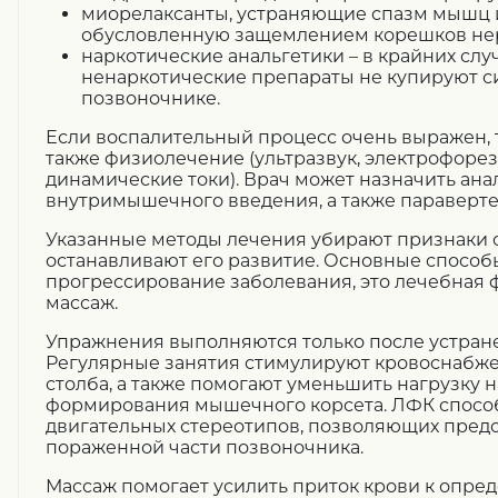
миорелаксанты, устраняющие спазм мышц 
обусловленную защемлением корешков не
наркотические анальгетики – в крайних случ
ненаркотические препараты не купируют с
позвоночнике.
Если воспалительный процесс очень выражен, 
также физиолечение (ультразвук, электрофорез
динамические токи). Врач может назначить ана
внутримышечного введения, а также параверт
Указанные методы лечения убирают признаки с
останавливают его развитие. Основные спосо
прогрессирование заболевания, это лечебная ф
массаж.
Упражнения выполняются только после устран
Регулярные занятия стимулируют кровоснабж
столба, а также помогают уменьшить нагрузку 
формирования мышечного корсета. ЛФК спосо
двигательных стереотипов, позволяющих предо
пораженной части позвоночника.
Массаж помогает усилить приток крови к опред