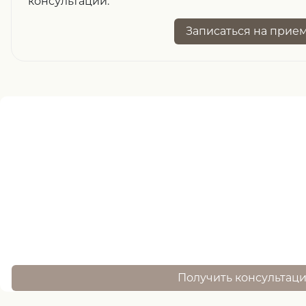
консультации.
Записаться
на прие
Нужна помощь
записи ?
оставьте заявку, и наш специалист свяжется 
Получить консультац