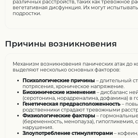
различных расстройств, таких как тревожное р
вегетативная дисфункция. Их могут испытывать 
подростки.
Причины возникновения
Механизм возникновения панических атак до ко
выделяют несколько основных факторов:
Психологические причины
– длительный с
потрясения, хроническое напряжение.
Биохимические изменения
– дисбаланс не
(серотонина, норадреналина, дофамина) в г
Генетическая предрасположенность
– повы
родственники страдают тревожными расст
Физиологические факторы
– гормональны
(беременность, менопауза), гипогликемия,
нарушения.
Злоупотребление стимуляторами
– кофеин,