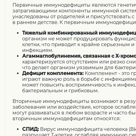
Первичные иммунодефициты являются генети
затрагивающими компоненты иммунной систем
унаследованы от родителей и присутствовать с
в раннем детстве. К первичным иммунодефицит
Тяжелый комбинированный иммунодефици
организм не может продуцировать функцион
клетки, что приводит к крайне серьезным 
инфекциям.
Агаммаглобулинемия, связанная с Х-хром
характеризуется отсутствием или резко сн
что делает организм уязвимым для бактер
Дефицит комплемента:
Комплемент - это г
играют важную роль в борьбе с инфекциям
может повысить восприимчивость к инфек
бактериальным и грибковым.
Вторичные иммунодефициты возникают в резу
заболевания или воздействия, которое ослабл
могут развиваться в любом возрасте и часто б
вторичным иммунодефицитам относятся:
СПИД:
Вирус иммунодефицита человека (В
разрушает Т-клетки, ослабляя иммунную си