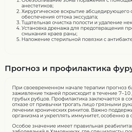
Обезболивание зоны поражения с помощь
анестетиков;
Хирургическое вскрытие абсцедирующего 
обеспечения оттока экссудата;
Тщательная очистка полости и удаление нек
Установка дренажа для предотвращения п
смыкания краев раны;
Наложение стерильной повязки с антибакт
Прогноз и профилактика фур
При своевременном начале терапии прогноз б
заживление тканей происходит в течение 7–10
грубых рубцов. Профилактика заключается в с
отказе от привычки трогать лицо грязными ру
лечении хронических ринитов. Важно поддерж
организма и укреплять иммунитет, особенно в
Особое значение имеет правильная реабилита
заболеваний в Хамовниках, где специалисты п