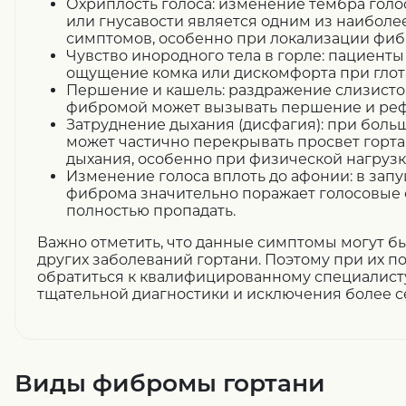
Охриплость голоса: изменение тембра голо
или гнусавости является одним из наибол
симптомов, особенно при локализации фибр
Чувство инородного тела в горле: пациенты
ощущение комка или дискомфорта при глот
Першение и кашель: раздражение слизисто
фибромой может вызывать першение и реф
Затруднение дыхания (дисфагия): при бол
может частично перекрывать просвет горта
дыхания, особенно при физической нагрузк
Изменение голоса вплоть до афонии: в запу
фиброма значительно поражает голосовые с
полностью пропадать.
Важно отметить, что данные симптомы могут бы
других заболеваний гортани. Поэтому при их 
обратиться к квалифицированному специалист
тщательной диагностики и исключения более с
Виды фибромы гортани