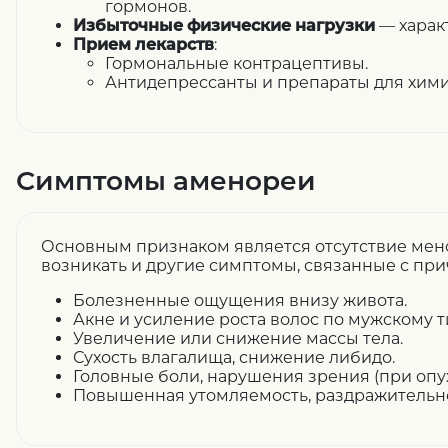
гормонов.
Избыточные физические нагрузки
— харак
Прием лекарств
:
Гормональные контрацептивы.
Антидепрессанты и препараты для хим
Симптомы аменореи
Основным признаком является отсутствие менс
возникать и другие симптомы, связанные с при
Болезненные ощущения внизу живота.
Акне и усиление роста волос по мужскому т
Увеличение или снижение массы тела.
Сухость влагалища, снижение либидо.
Головные боли, нарушения зрения (при опу
Повышенная утомляемость, раздражительно