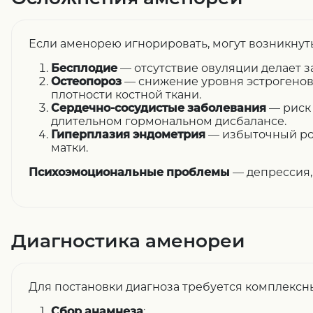
Если аменорею игнорировать, могут возникнут
Бесплодие
— отсутствие овуляции делает 
Остеопороз
— снижение уровня эстрогенов
плотности костной ткани.
Сердечно-сосудистые заболевания
— риск
длительном гормональном дисбалансе.
Гиперплазия эндометрия
— избыточный ро
матки.
Психоэмоциональные проблемы
— депрессия,
Диагностика аменореи
Для постановки диагноза требуется комплексн
Сбор анамнеза
: