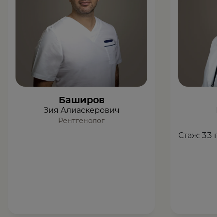
Баширов
Зия Алиаскерович
Рентгенолог
Стаж:
33 