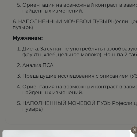
Ориентация на возможный контраст в завис
найденных изменений.
6. НАПОЛНЕННЫЙ МОЧЕВОЙ ПУЗЫРЬ(если цель
пузырь)
Мужчинам:
Диета. За сутки не употреблять газообразу
фрукты, хлеб, цельное молоко). Нош-па 2 таб
Анализ ПСА
Предыдущие исследования с описанием (УЗИ,
Ориентация на возможный контраст в завис
найденных изменений.
НАПОЛНЕННЫЙ МОЧЕВОЙ ПУЗЫРЬ(если цел
пузырь)