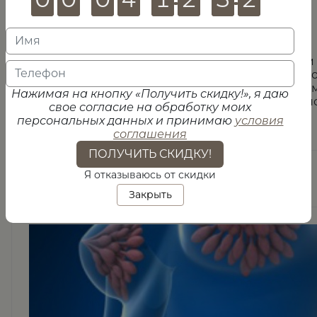
болей в области крестца,
кровянистых выделений у женщин,
проблем с потенцией у мужчин.
Врачи назначают МРТ малого таза с контрастом
подозрении на онкологию, заболевания мочев
системы, воспалительных процессах МПС, травм
Нажимая на кнопку «Получить скидку!», я даю
помощью томографа позволит поставить диагн
свое согласие на обработку моих
точно.
персональных данных и принимаю
условия
соглашения
ПОЛУЧИТЬ СКИДКУ!
Я отказываюсь от скидки
Особенности исследования
Закрыть