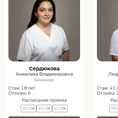
Сердюкова
Анжелика Владимировна
Люд
Гинеколог
Стаж:
18 лет
Стаж:
41 
Отзывы:
6
Отзывы:
Расписание приема
Ра
07 / 08
10 / 08
11 / 08
09 