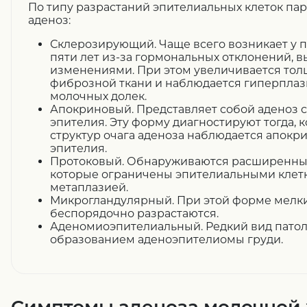
По типу разрастаний эпителиальных клеток п
аденоз:
Склерозирующий. Чаще всего возникает у 
пяти лет из-за гормональных отклонений, 
изменениями. При этом увеличивается то
фиброзной ткани и наблюдается гиперплаз
молочных долек.
Апокриновый. Представляет собой аденоз 
эпителия. Эту форму диагностируют тогда, к
структур очага аденоза наблюдается апокр
эпителия.
Протоковый. Обнаруживаются расширенные
которые ограничены эпителиальными клет
метаплазией.
Микрогландулярный. При этой форме мелк
беспорядочно разрастаются.
Аденомиоэпителиальный. Редкий вид патоло
образованием аденоэпителиомы груди.
Симптомы аденоза молочной