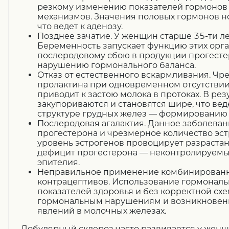
резкому изменению показателей гормонов
механизмов. Значения половых гормонов н
что ведет к аденозу.
Позднее зачатие. У женщин старше 35-ти ле
Беременность запускает функцию этих орга
послеродовому сбою в продукции прогестер
нарушению гормонального баланса.
Отказ от естественного вскармливания. Ч
пролактина при одновременном отсутствии
приводит к застою молока в протоках. В рез
закупориваются и становятся шире, что ве
структуре грудных желез — формированию 
Послеродовая агалактия. Данное заболеван
прогестерона и чрезмерное количество эс
уровень эстрогенов провоцирует разрастан
дефицит прогестерона — неконтролируемы
эпителия.
Неправильное применение комбинированн
контрацептивов. Использование гормональ
показателей здоровья и без корректной сх
гормональным нарушениям и возникновен
явлений в молочных железах.
Лобулярный склероз часто развивается у жен