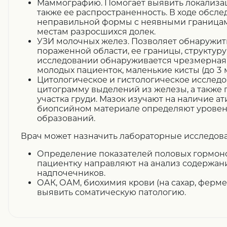
Маммографию. Помогает выявить локализац
также ее распространенность. В ходе обсл
неправильной формы с неявными границам
местам разросшихся долек.
УЗИ молочных желез. Позволяет обнаружит
пораженной области, ее границы, структуру
исследовании обнаруживается чрезмерная 
молодых пациенток, маленькие кисты (до 3
Цитологическое и гистологическое исследо
цитограмму выделений из железы, а также
участка груди. Мазок изучают на наличие ат
биопсийном материале определяют уровен
образований.
Врач может назначить лабораторные исследов
Определение показателей половых гормоно
пациентку направляют на анализ содержан
надпочечников.
ОАК, ОАМ, биохимия крови (на сахар, ферм
выявить соматическую патологию.