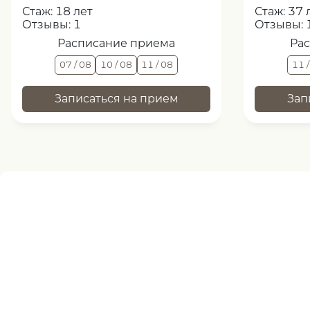
Стаж:
18 лет
Стаж:
37 
Отзывы:
1
Отзывы:
Расписание приема
Ра
07 / 08
10 / 08
11 / 08
11 
Записаться на прием
Зап
Нужна помощь
записи ?
оставьте заявку, и наш специалист свяжется 