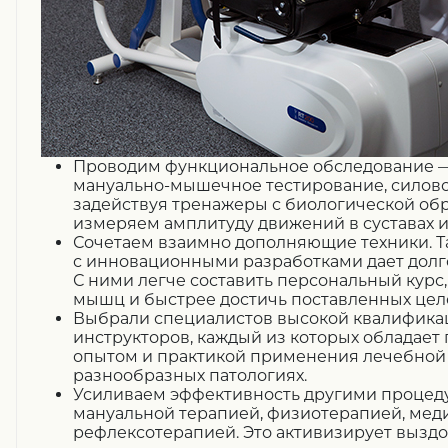
Проводим функциональное обследование
—
мануально-мышечное
тестирование, силово
задействуя тренажеры с биологической обр
измеряем амплитуду движений в суставах и
Сочетаем взаимно дополняющие техники.
Т
с инновационными разработками дает долг
С ними легче составить персональный курс,
мышц и быстрее достичь поставленных цел
Выбрали специалистов высокой квалифика
инструкторов, каждый из которых обладает
опытом и практикой применения лечебной
разнообразных патологиях.
Усиливаем эффективность другими процед
мануальной терапией, физиотерапией, мед
рефлексотерапией. Это активизирует вызд