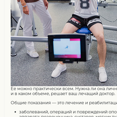
Ее можно практически всем. Нужна ли она личн
и в каком объеме, решает ваш лечащий доктор.
Общие показания — это лечение и реабилитаци
заболеваний, операций и повреждений
опо
аппарата: позвоночника, суставов, мягких тк