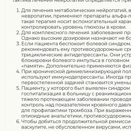
Тактика лечения нейропатии определяется при
Для лечения метаболических нейропатий, в
невропатии, применяют препараты альфа-л
такая терапия носит вспомогательный хара
контролировать уровень глюкозы в крови.
Для комплексного лечения заболевания п
Однако высокие дозировки назначают не бо
Если пациента беспокоит болевой синдром,
рекомендовать ему противосудорожные сред
трициклические антидепрессанты. Они устр
блокировки болевого импульса в головном 
«памяти». Дополнительно применяются фи
При хронической димиелинизирующей по
используют иммунодепрессанты. Иногда п
первостепенной задачей становится умень
Пациенту, у которого был выявлен синдром
госпитализация в больницу с реанимацион
тяжело протекающем заболевании проводят
контроль над показателями кровяного давл
для профилактики тромбоза. При выражен
опиоидные анальгетики, противосудорожны
Чтобы добиться продолжительной ремисси
васкулите, не обусловленном вирусами, и