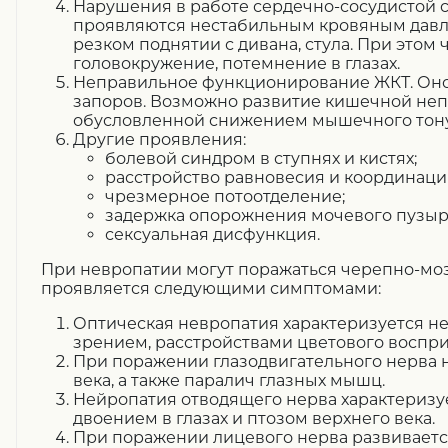
Нарушения в работе сердечно-сосудистой 
проявляются нестабильным кровяным давл
резком поднятии с дивана, стула. При этом
головокружение, потемнение в глазах.
Неправильное функционирование ЖКТ. Оно
запоров. Возможно развитие кишечной неп
обусловленной снижением мышечного тону
Другие проявления:
болевой синдром в ступнях и кистях;
расстройство равновесия и координаци
чрезмерное потоотделение;
задержка опорожнения мочевого пузыр
сексуальная дисфункция.
При невропатии могут поражаться черепно-моз
проявляется следующими симптомами:
Оптическая невропатия характеризуется н
зрением, расстройствами цветового воспри
При поражении глазодвигательного нерва 
века, а также паралич глазных мышц.
Нейропатия отводящего нерва характеризуе
двоением в глазах и птозом верхнего века.
При поражении лицевого нерва развивает