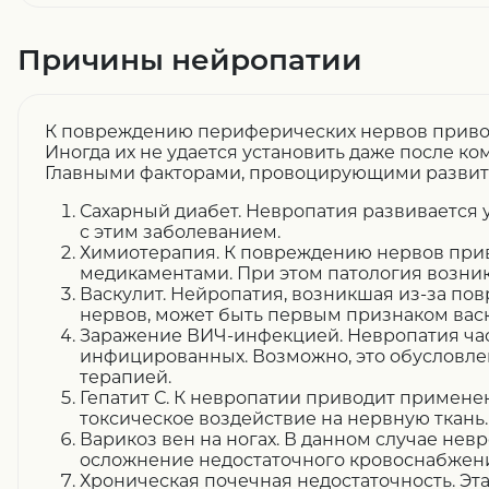
Причины нейропатии
К повреждению периферических нервов приво
Иногда их не удается установить даже после к
Главными факторами, провоцирующими развити
Сахарный диабет. Невропатия развивается 
с этим заболеванием.
Химиотерапия. К повреждению нервов при
медикаментами. При этом патология возник
Васкулит. Нейропатия, возникшая из-за по
нервов, может быть первым признаком васк
Заражение ВИЧ-инфекцией. Невропатия час
инфицированных. Возможно, это обусловл
терапией.
Гепатит С. К невропатии приводит примене
токсическое воздействие на нервную ткань.
Варикоз вен на ногах. В данном случае нев
осложнение недостаточного кровоснабжени
Хроническая почечная недостаточность. Эта