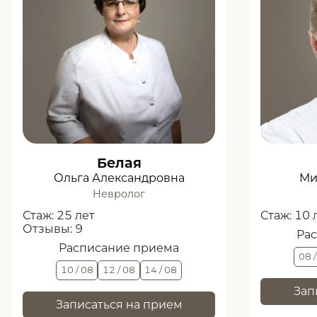
Белая
Ольга Александровна
Ми
Невролог
Стаж:
25 лет
Стаж:
10 
Отзывы:
9
Ра
Расписание приема
08 
10 / 08
12 / 08
14 / 08
Зап
Записаться на прием